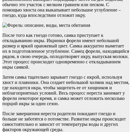
обычно это участок с мелким гравием или песком. С
помощью хвоста она выкапывает небольшое углубление –
гнездо, куда впоследствии отложит икру.
После того как гнездо готово, самка приступает к
откладыванию икры. Икринки форели имеют небольшой
размер и яркий оранжевый цвет. Самка аккуратно выметает
их в подготовленное углубление. Самец форели, находящийся
рядом, в свою очередь, оплодотворяет икру, выпуская молоки.
Этот процесс происходит одновременно с откладыванием
икры самкой.
Затем самка тщательно зарывает гнездо с икрой, используя
хвост и плавники. Она создает небольшой холмик над местом,
где находится икра, чтобы защитить ее от хищников и
неблагоприятных условий. Весь процесс нереста занимает у
форели некоторое время, и самка может отложить несколько
порций икры за один сезон.
После завершения нереста родители покидают гнездо и
больше не заботятся о потомстве. Развитие икры происходит
самостоятельно и зависит от температуры воды и других
факторов окружающей среды.