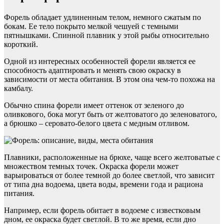
Форель обладает удлиненным телом, немного сжатым по
бокам. Ее тело покрыто мелкой чешуей с темными
пятнышками. Спинной плавник у этой рыбы относительно
короткий.
Одной из интересных особенностей форели является ее
способность адаптировать и менять свою окраску в
зависимости от места обитания. В этом она чем-то похожа на
камбалу.
Обычно спина форели имеет оттенок от зеленого до
оливкового, бока могут быть от желтоватого до зеленоватого,
а брюшко – серовато-белого цвета с медным отливом.
Плавники, расположенные на брюхе, чаще всего желтоватые с
множеством темных точек. Окраска форели может
варьироваться от более темной до более светлой, что зависит
от типа дна водоема, цвета воды, времени года и рациона
питания.
Например, если форель обитает в водоеме с известковым
дном, ее окраска будет светлой. В то же время, если дно