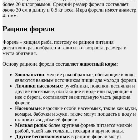
более 20 килограммов. Средний размер форели составляет
около 30 см в длину и 0,5 кг веса. Икра форели имеет диаметр
4-5 мм.
Рацион форели
Форель – хищная рыба, поэтому ее рацион питания
достаточно разнообразен и зависит от возраста, размера и
места обитания.
Основу рациона форели составляет
животный корм
:
Зоопланктон
: мелкие ракообразные, обитающие в воде,
являются важным источником пищи для молоди форели.
Личинки насекомых
: ручейники, поденки, веснянки и
другие насекомые, обитающие в воде или падающие в
нее с берега, составляют значительную часть рациона
форели.
Насекомые
: взрослые особи насекомых, такие как мухи,
комары, бабочки и жуки, также могут попадать в воду и
становиться добычей форели.
Мелкая рыба
: более крупная форель питается мелкой
рыбой, такой как гольяны, пескари и другие виды.
Другие беспозвоночные
: в рацион форели могут