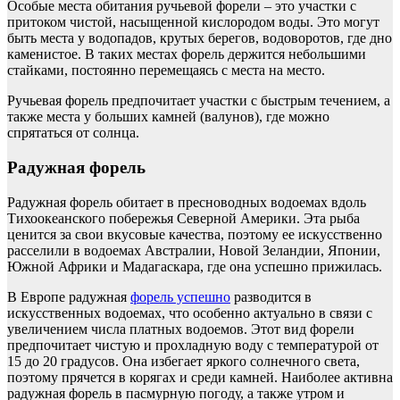
Особые места обитания ручьевой форели – это участки с
притоком чистой, насыщенной кислородом воды. Это могут
быть места у водопадов, крутых берегов, водоворотов, где дно
каменистое. В таких местах форель держится небольшими
стайками, постоянно перемещаясь с места на место.
Ручьевая форель предпочитает участки с быстрым течением, а
также места у больших камней (валунов), где можно
спрятаться от солнца.
Радужная форель
Радужная форель обитает в пресноводных водоемах вдоль
Тихоокеанского побережья Северной Америки. Эта рыба
ценится за свои вкусовые качества, поэтому ее искусственно
расселили в водоемах Австралии, Новой Зеландии, Японии,
Южной Африки и Мадагаскара, где она успешно прижилась.
В Европе радужная
форель успешно
разводится в
искусственных водоемах, что особенно актуально в связи с
увеличением числа платных водоемов. Этот вид форели
предпочитает чистую и прохладную воду с температурой от
15 до 20 градусов. Она избегает яркого солнечного света,
поэтому прячется в корягах и среди камней. Наиболее активна
радужная форель в пасмурную погоду, а также утром и