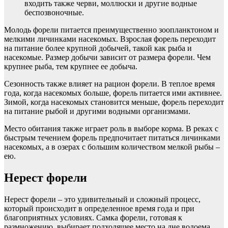
входить также черви, моллюски и другие водные
беспозвоночные.
Молодь форели питается преимущественно зоопланктоном и
мелкими личинками насекомых. Взрослая форель переходит
на питание более крупной добычей, такой как рыба и
насекомые. Размер добычи зависит от размера форели. Чем
крупнее рыба, тем крупнее ее добыча.
Сезонность также влияет на рацион форели. В теплое время
года, когда насекомых больше, форель питается ими активнее.
Зимой, когда насекомых становится меньше, форель переходит
на питание рыбой и другими водными организмами.
Место обитания также играет роль в выборе корма. В реках с
быстрым течением форель предпочитает питаться личинками
насекомых, а в озерах с большим количеством мелкой рыбы –
ею.
Нерест форели
Нерест форели – это удивительный и сложный процесс,
который происходит в определенное время года и при
благоприятных условиях. Самка форели, готовая к
размножению, выбирает подходящее место на дне водоема,