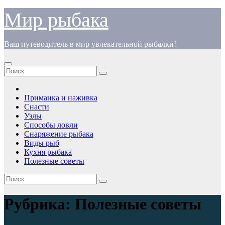
Перейти
Мир рыбака
к
содержимому
Ваш путеводитель в мир увлекательной рыбалки!
Приманка и наживка
Снасти
Узлы
Способы ловли
Снаряжение рыбака
Виды рыб
Кухня рыбака
Полезные советы
Рубрика:
Полезные советы