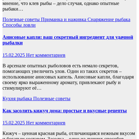
мнение, что клев рыбы – дело случая, однако опытные
рыбаки…
Полезные советы
Приманка и наживка
Снаряжение рыбака
Способы ловли
Анисовые капли: ваш секретный ингредиент для удачной
рыбалки
15.02.2025
Нет комментариев
В арсенале опытных рыболовов есть немало секретов,
помогающих увеличить улов. Один из таких секретов –
использование анисовых капель. Анисовые капли, благодаря
своему ярко выраженному аромату, привлекают рыбу и
стимулируют её…
Кухня рыбака
Полезные советы
Как засолить кижуч дома: простые и вкусные рецепты
15.02.2025
Нет комментариев
Кижуч – ценная красная рыба, отличающаяся нежным вкусом
и богатым составом. Засолка – один из лучших способов