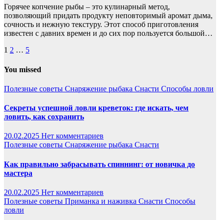
Горячее копчение рыбы – это кулинарный метод,
позволяющий придать продукту неповторимый аромат дыма,
сочность и нежную текстуру. Этот способ приготовления
известен с давних времен и до сих пор пользуется большой…
Пагинация
1
2
…
5
записей
You missed
Полезные советы
Снаряжение рыбака
Снасти
Способы ловли
Секреты успешной ловли креветок: где искать, чем
ловить, как сохранить
20.02.2025
Нет комментариев
Полезные советы
Снаряжение рыбака
Снасти
Как правильно забрасывать спиннинг: от новичка до
мастера
20.02.2025
Нет комментариев
Полезные советы
Приманка и наживка
Снасти
Способы
ловли