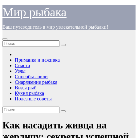
Перейти
Мир рыбака
к
содержимому
Ваш путеводитель в мир увлекательной рыбалки!
Приманка и наживка
Снасти
Узлы
Способы ловли
Снаряжение рыбака
Виды рыб
Кухня рыбака
Полезные советы
Как насадить живца на
жерлицу: секреты успешной