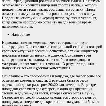
частей: традиционной рогатки и обычной палки. На прямом
отрезке палки крепится шнур или толстая леска, к которой
прикрепляется вторая часть, состоящая из рогатки. Палка
остается на льду над лункой, а рогатка опускается в воду.
Подобные конструкции жерлиц используются в условиях,
когда снасть необходимо оставить на длительное время,
например, на ночь.
Надводные
Надводная зимняя жерлица имеет совершенно иную
конструкцию. Она состоит из специальной стойки, к которой
крепится катушка с леской и оснасткой, а также индикатор
поклевки в виде сигнального флажка. Основание всей
конструкции изготавливается из любого подходящего
материала, в том числе и из металла. В результате должна
получиться легкая и удобная конструкция.
Основание – это своеобразная площадка, где закреплены все
остальные элементы снасти. Это может быть отрезок
деревянной доски размером 20х20 сантиметров. В центре
площадки сверлятся два отверстия: одно для крепления
стойки, а другое – для лески, которая опускается в лунку.
Отверстие для лески должно находиться строго по центру
площадки, а отверстие для крепления – на удалении 5 см от
центра основания.