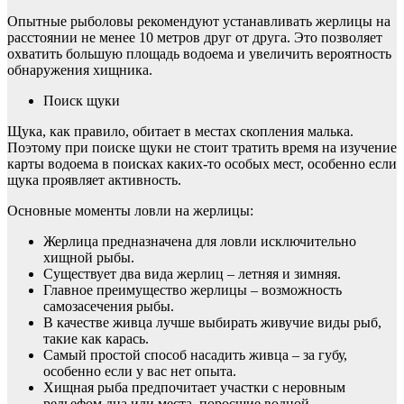
Опытные рыболовы рекомендуют устанавливать жерлицы на
расстоянии не менее 10 метров друг от друга. Это позволяет
охватить большую площадь водоема и увеличить вероятность
обнаружения хищника.
Поиск щуки
Щука, как правило, обитает в местах скопления малька.
Поэтому при поиске щуки не стоит тратить время на изучение
карты водоема в поисках каких-то особых мест, особенно если
щука проявляет активность.
Основные моменты ловли на жерлицы:
Жерлица предназначена для ловли исключительно
хищной рыбы.
Существует два вида жерлиц – летняя и зимняя.
Главное преимущество жерлицы – возможность
самозасечения рыбы.
В качестве живца лучше выбирать живучие виды рыб,
такие как карась.
Самый простой способ насадить живца – за губу,
особенно если у вас нет опыта.
Хищная рыба предпочитает участки с неровным
рельефом дна или места, поросшие водной