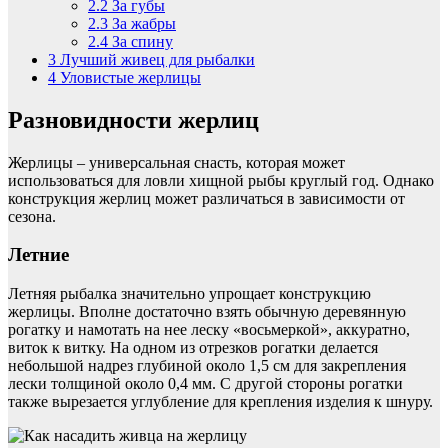
2.2
За губы
2.3
За жабры
2.4
За спину
3
Лучший живец для рыбалки
4
Уловистые жерлицы
Разновидности жерлиц
Жерлицы – универсальная снасть, которая может
использоваться для ловли хищной рыбы круглый год. Однако
конструкция жерлиц может различаться в зависимости от
сезона.
Летние
Летняя рыбалка значительно упрощает конструкцию
жерлицы. Вполне достаточно взять обычную деревянную
рогатку и намотать на нее леску «восьмеркой», аккуратно,
виток к витку. На одном из отрезков рогатки делается
небольшой надрез глубиной около 1,5 см для закрепления
лески толщиной около 0,4 мм. С другой стороны рогатки
также вырезается углубление для крепления изделия к шнуру.