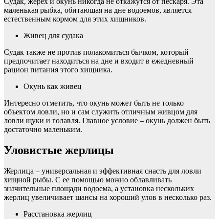
Судак, жерех и окунь никогда не откажутся от пескаря. Эта
маленькая рыбка, обитающая на дне водоемов, является
естественным кормом для этих хищников.
Живец для судака
Судак также не против полакомиться бычком, который
предпочитает находиться на дне и входит в ежедневный
рацион питания этого хищника.
Окунь как живец
Интересно отметить, что окунь может быть не только
объектом ловли, но и сам служить отличным живцом для
ловли щуки и голавля. Главное условие – окунь должен быть
достаточно маленьким.
Уловистые жерлицы
Жерлица – универсальная и эффективная снасть для ловли
хищной рыбы. С ее помощью можно облавливать
значительные площади водоема, а установка нескольких
жерлиц увеличивает шансы на хороший улов в несколько раз.
Расстановка жерлиц