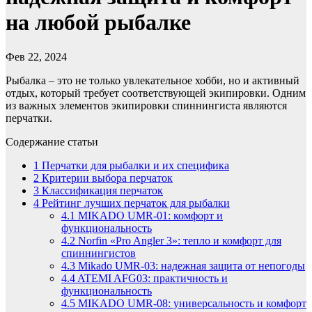
на любой рыбалке
Фев 22, 2024
Рыбалка – это не только увлекательное хобби, но и активный
отдых, который требует соответствующей экипировки. Одним
из важных элементов экипировки спиннингиста являются
перчатки.
Содержание статьи
1
Перчатки для рыбалки и их специфика
2
Критерии выбора перчаток
3
Классификация перчаток
4
Рейтинг лучших перчаток для рыбалки
4.1
MIKADO UMR-01: комфорт и
функциональность
4.2
Norfin «Pro Angler 3»: тепло и комфорт для
спиннингистов
4.3
Mikado UMR-03: надежная защита от непогоды
4.4
ATEMI AFG03: практичность и
функциональность
4.5
MIKADO UMR-08: универсальность и комфорт