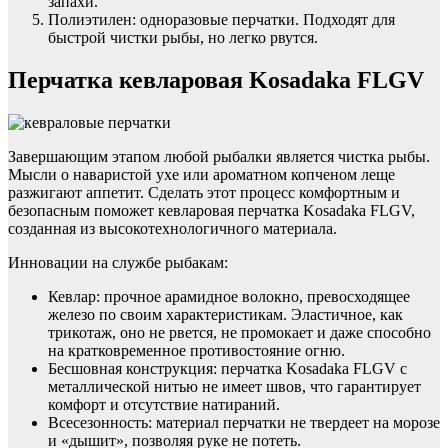
запахи.
Полиэтилен: одноразовые перчатки. Подходят для
быстрой чистки рыбы, но легко рвутся.
Перчатка кевларовая Kosadaka FLGV
Завершающим этапом любой рыбалки является чистка рыбы.
Мысли о наваристой ухе или ароматном копченом леще
разжигают аппетит. Сделать этот процесс комфортным и
безопасным поможет кевларовая перчатка Kosadaka FLGV,
созданная из высокотехнологичного материала.
Инновации на службе рыбакам:
Кевлар: прочное арамидное волокно, превосходящее
железо по своим характеристикам. Эластичное, как
трикотаж, оно не рвется, не промокает и даже способно
на кратковременное противостояние огню.
Бесшовная конструкция: перчатка Kosadaka FLGV с
металлической нитью не имеет швов, что гарантирует
комфорт и отсутствие натираний.
Всесезонность: материал перчатки не твердеет на морозе
и «дышит», позволяя руке не потеть.