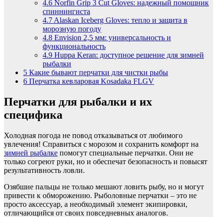
4.6
Norfin Grip 3 Cut Gloves: надежный помощник
спиннингиста
4.7
Alaskan Iceberg Gloves: тепло и защита в
морозную погоду
4.8
Envision 2,5 мм: универсальность и
функциональность
4.9
Huppa Keran: доступное решение для зимней
рыбалки
5
Какие бывают перчатки для чистки рыбы
6
Перчатка кевларовая Kosadaka FLGV
Перчатки для рыбалки и их
специфика
Холодная погода не повод отказываться от любимого
увлечения! Справиться с морозом и сохранить комфорт на
зимней рыбалке
помогут специальные перчатки. Они не
только согреют руки, но и обеспечат безопасность и повысят
результативность ловли.
Озябшие пальцы не только мешают ловить рыбу, но и могут
привести к обморожению. Рыболовные перчатки – это не
просто аксессуар, а необходимый элемент экипировки,
отличающийся от своих повседневных аналогов.