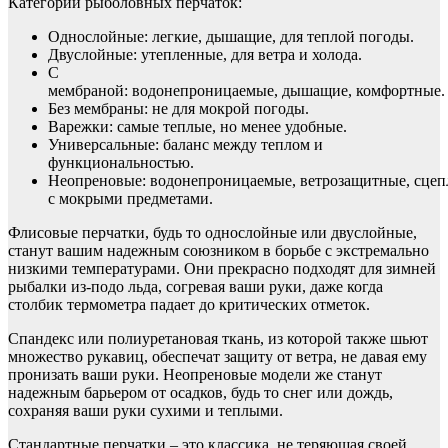
Категории рыболовных перчаток:
Однослойные: легкие, дышащие, для теплой погоды.
Двуслойные: утепленные, для ветра и холода.
С
мембраной: водонепроницаемые, дышащие, комфортные.
Без мембраны: не для мокрой погоды.
Варежки: самые теплые, но менее удобные.
Универсальные: баланс между теплом и
функциональностью.
Неопреновые: водонепроницаемые, ветрозащитные, сцеп
с мокрыми предметами.
Флисовые перчатки, будь то однослойные или двуслойные,
станут вашим надежным союзником в борьбе с экстремально
низкими температурами. Они прекрасно подходят для зимней
рыбалки из-подо льда, согревая ваши руки, даже когда
столбик термометра падает до критических отметок.
Спандекс или полиуретановая ткань, из которой также шьют
множество рукавиц, обеспечат защиту от ветра, не давая ему
пронизать ваши руки. Неопреновые модели же станут
надежным барьером от осадков, будь то снег или дождь,
сохраняя ваши руки сухими и теплыми.
Стандартные перчатки – это классика, не теряющая своей