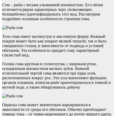
Сом – рыба с весьма узнаваемой внешностью. Его облик
отличается рядом характерных черт, позволяющих
безошибочно идентифицировать этот вид. Рассмотрим
подробнее основные особенности строения сома.
Тело сома имеет вытянутую и массивную форму. Кожный
покров может быть как покрыт мелкой чешуей, так и быть
совершенно голым, в зависимости от подвида и условий
обитания. Эта особенность придает сому характерный
слизистый вид.
Голова сома крупная и сплюснутая, с широким ртом,
оснащенным множеством мелких зубов. Важной
отличительной чертой сома являются три пары усов,
расположенных вокруг рта. Эти усы выполняют функцию
органов осязания, помогая рыбе ориентироваться в темной и
мутной воде, а также обнаруживать добычу.
Окраска сома может значительно варьироваться в
зависимости от среды его обитания. Обычно преобладают
темные тона – от темно-коричневого до почти черного цвета.